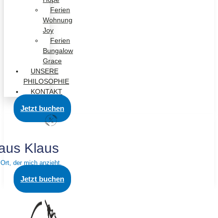
Ferien
Wohnung
Joy
Ferien
Bungalow
Grace
UNSERE
PHILOSOPHIE
KONTAKT
Jetzt buchen
aus Klaus
 Ort, der mich anzieht.
Jetzt buchen