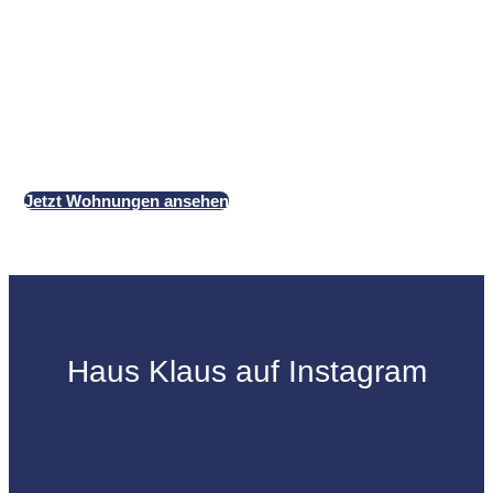
Ferienwohnungen sind Ihr persönlicher Rückzugsort auf 
Paare, Familien und Gruppen eine perfekte Kombinatio
Komfort, herzlicher Atmosphäre und direkter Strandnähe.
einzigartigen Wohnungen Ihr Zuhause auf Zeit und gestal
ganz individuell. Buchen Sie jetzt und schaffen Sie unve
Erinnerungen!
Jetzt Wohnungen ansehen
Haus Klaus auf Instagram