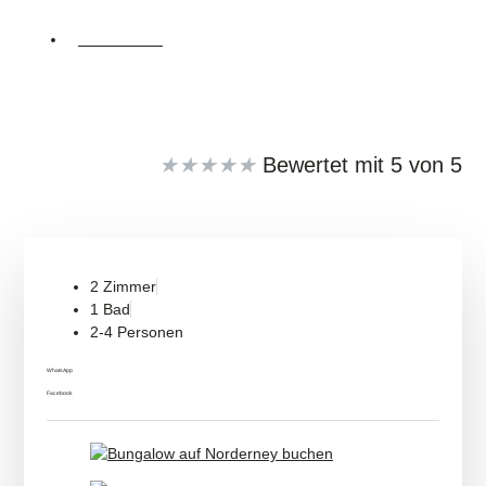
NORDERNEY
Diese liebevoll eingerichtete Loft-Wohnung bietet alles, was Sie
für einen entspannten Aufenthalt auf Norderney benötigen.
Google Bewertung 5/5
★
★
★
★
★
Bewertet mit 5 von 5
2 Zimmer
1 Bad
2-4 Personen
WhatsApp
Facebook