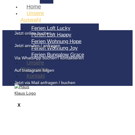
Home
Unsere
Auswahl
Ferien Loft Lucky
Jetzt online buchen
Ferien Loft Happy
Ferien Wohnung Hope
Jetzt anrufen / anfragen
Ferien Wohnung Joy
Ferien Bungalow Grace
Via WhatsApp buchen / kontaktieren
Unsere
Philosophie
Auf Instagram folgen
Kontakt
Jetzt via Mail anfragen / buchen
X
FERIEN LOFT LUCKY NORDERNEY
Ferien Loft Lucky