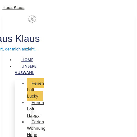
Haus Klaus
us Klaus
rt, der mich anzieht.
HOME
UNSERE
AUSWAHL
Ferien
Loft
Lucky
Ferien
Loft
Happy
Ferien
Wohnung
Hope