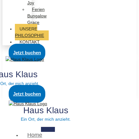
Joy
Ferien
Bungalow
Grace
UNSERE
PHILOSOPHIE
KONTAKT
Jetzt buchen
aus Klaus
 Ort, der mich anzieht.
Jetzt buchen
Haus Klaus
Ein Ort, der mich anzieht.
Home