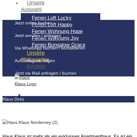
Unsere
Auswahl
Ferien Loft Lucky
Jetzt online buchen
Ferien Loft Happy
Ferien Wohnung Hope
Jetzt anrufen / anfragen
Ferien Wohnung Joy
Ferien Bungalow Grace
Via WhatsApp buchen / kontaktieren
Unsere
Philosophie
Auf Instagram folgen
Kontakt
Jetzt via Mail anfragen / buchen
X
Klaus Dirks
Haus Klaus ist mehr als ein exklusives Apartmenthaus. Es ist ein