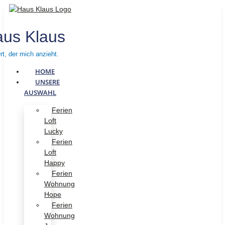
us Klaus
rt, der mich anzieht.
HOME
UNSERE
AUSWAHL
Ferien
Loft
Lucky
Ferien
Loft
Happy
Ferien
Wohnung
Hope
Ferien
Wohnung